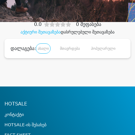
დიდი დანაზოგით
0.0
0 შეფასება
აქტიური შეთავაზება
დასრულებული შეთავაზება
დალაგება:
ახალი
მთავრდება
პოპულარული
დანა
HOTSALE
კონტაქტი
HOTSALE-ის შესახებ