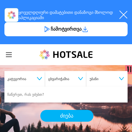
ყოველდღიური
დამატებითი დანაზოგი
მხოლოდ
აპლიკაციაში
ჩამოტვირთვა
კატეგორია
ცხვარიჭამია
უბანი
ძიება
შეიძინე
სასურველი მომსახურება