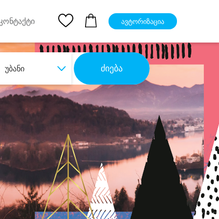
pp
Ios App
კონტაქტი
ავტორიზაცია
ძიება
უბანი
ბა
დიდი დანაზოგით