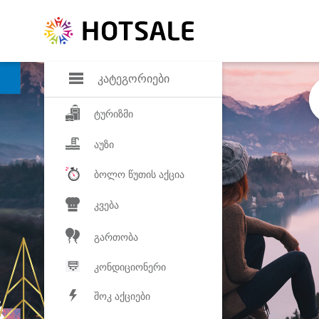
დანაზოგი
საყვარელ პროდ
კატეგორიები
ტურიზმი
აუზი
ბოლო წუთის აქცია
კვება
გართობა
კონდიციონერი
შოკ აქციები