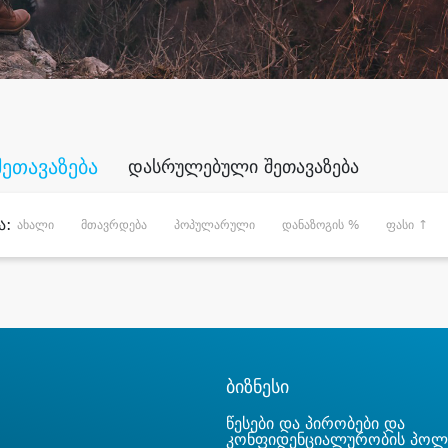
შეთავაზება
დასრულებული შეთავაზება
ა:
ახალი
მთავრდება
პოპულარული
დანაზოგის %
ფასი ↑
ბიზნესი
წესები და პირობები და
კონფიდენციალურობის პოლ