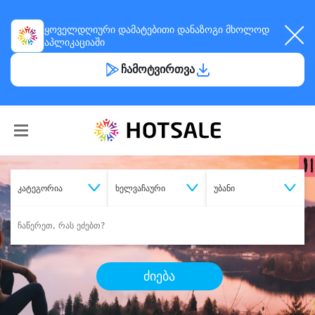
ყოველდღიური
დამატებითი დანაზოგი
მხოლოდ
აპლიკაციაში
ჩამოტვირთვა
კატეგორია
ხელვაჩაური
უბანი
ძიება
შეიძინე
სასურველი მომსახურება