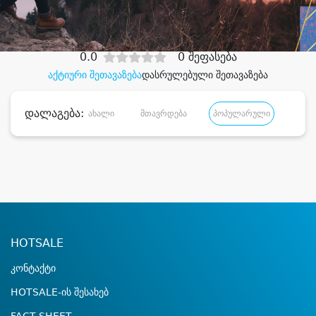
დიდი დანაზოგით
0.0
0 შეფასება
აქტიური შეთავაზება
დასრულებული შეთავაზება
დალაგება:
ახალი
მთავრდება
პოპულარული
დანა
HOTSALE
კონტაქტი
HOTSALE-ის შესახებ