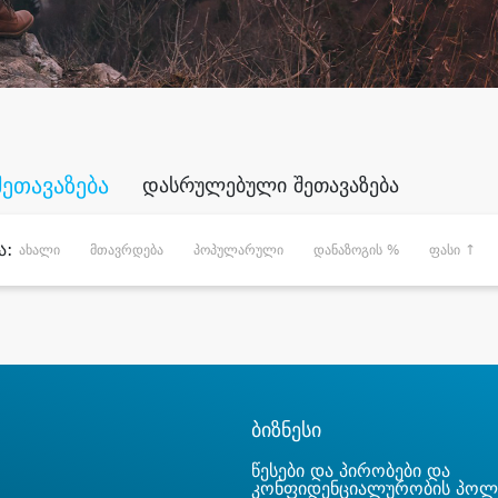
შეთავაზება
დასრულებული შეთავაზება
ა:
ახალი
მთავრდება
პოპულარული
დანაზოგის %
ფასი ↑
ბიზნესი
წესები და პირობები და
კონფიდენციალურობის პოლ