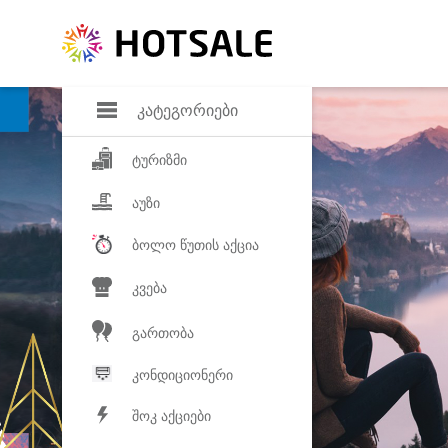
დანაზოგი
საყვარელ პროდ
კატეგორიები
ტურიზმი
აუზი
ბოლო წუთის აქცია
კვება
გართობა
კონდიციონერი
შოკ აქციები