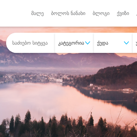
Android A
უქტებზე
მალე
ბოლოს ნანახი
ბლოგი
ქვიზი
კატეგორია
ქედა
შეიძინე
სასურველი მომსახურე