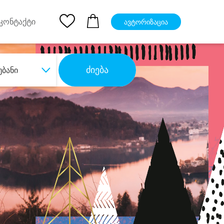
pp
Ios App
კონტაქტი
ავტორიზაცია
ძიება
უბანი
ბა
დიდი დანაზოგით