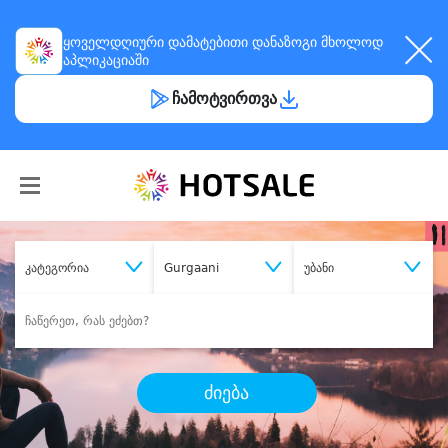
ყოველდღიური
დამატებითი დანაზოგი
მხოლოდ
აპლიკაციაში
ჩამოტვირთვა
კატეგორია
Gurgaani
უბანი
ძიება
შეიძინე
სასურველი მომსახურება