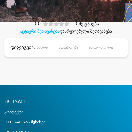
დიდი დანაზოგით
0.0
0 შეფასება
აქტიური შეთავაზება
დასრულებული შეთავაზება
დალაგება:
ახალი
მთავრდება
პოპულარული
დანა
HOTSALE
კონტაქტი
HOTSALE-ის შესახებ