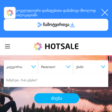
ყოველდღიური
დამატებითი დანაზოგი
მხოლოდ
აპლიკაციაში
ჩამოტვირთვა
კატეგორია
Pasanauri
უბანი
ძიება
შეიძინე
სასურველი მომსახურება