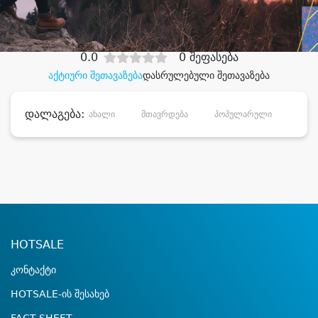
დიდი დანაზოგით
0.0
0 შეფასება
აქტიური შეთავაზება
დასრულებული შეთავაზება
დალაგება:
ახალი
მთავრდება
პოპულარული
დანა
HOTSALE
კონტაქტი
HOTSALE-ის შესახებ