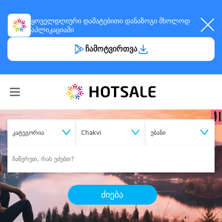
ყოველდღიური
დამატებითი დანაზოგი
მხოლოდ
აპლიკაციაში
ჩამოტვირთვა
კატეგორია
Chakvi
უბანი
ძიება
შეიძინე
სასურველი მომსახურება