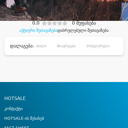
დიდი დანაზოგით
0.0
0 შეფასება
აქტიური შეთავაზება
დასრულებული შეთავაზება
დალაგება:
ახალი
მთავრდება
პოპულარული
დანა
HOTSALE
კონტაქტი
HOTSALE-ის შესახებ