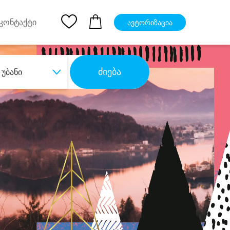
pp
Ios App
კონტაქტი
ავტორიზაცია
ძიება
უბანი
ბა
დიდი დანაზოგით