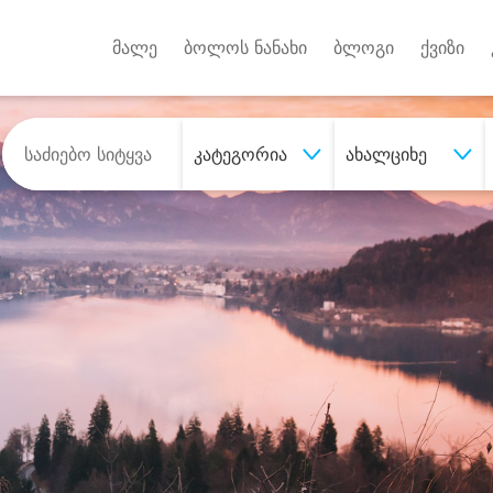
Android A
უქტებზე
მალე
ბოლოს ნანახი
ბლოგი
ქვიზი
კატეგორია
ახალციხე
შეიძინე
სასურველი მომსახურე