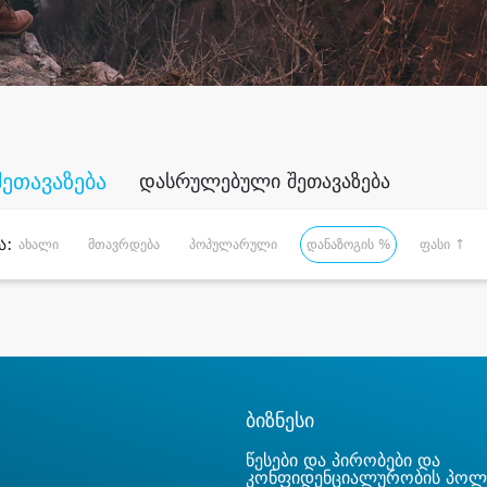
შეთავაზება
დასრულებული შეთავაზება
ა:
ახალი
მთავრდება
პოპულარული
დანაზოგის %
ფასი ↑
ბიზნესი
წესები და პირობები და
კონფიდენციალურობის პოლ