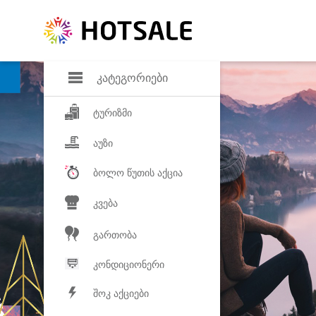
დანაზოგი
საყვარელ პროდ
კატეგორიები
ტურიზმი
აუზი
ბოლო წუთის აქცია
კვება
გართობა
კონდიციონერი
შოკ აქციები