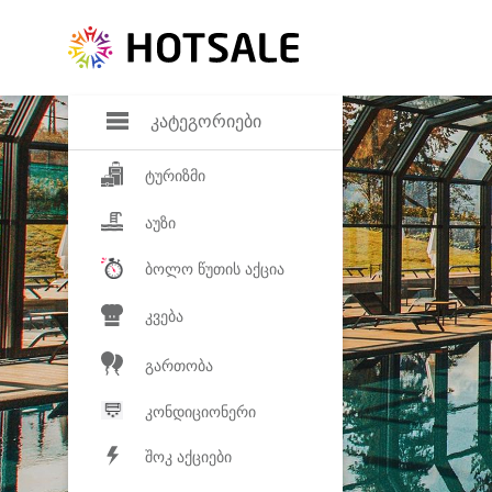
დანაზოგი
საყვარელ პროდ
კატეგორიები
ტურიზმი
აუზი
ბოლო წუთის აქცია
კვება
გართობა
კონდიციონერი
შოკ აქციები