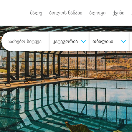
Android A
უქტებზე
მალე
ბოლოს ნანახი
ბლოგი
ქვიზი
კატეგორია
თბილისი
შეიძინე
სასურველი მომსახურე