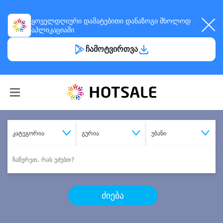
ყოველდღიური
დამატებითი დანაზოგი
მხოლოდ
აპლიკაციაში
ჩამოტვირთვა
კატეგორია
გურია
უბანი
ძიება
შეიძინე
სასურველი მომსახურება