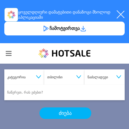
ყოველდღიური
დამატებითი დანაზოგი
მხოლოდ
აპლიკაციაში
ჩამოტვირთვა
კატეგორია
თბილისი
ნაძალადევი
ძიება
შეიძინე
სასურველი მომსახურება