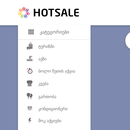
დანაზოგი
საყვარელ პროდ
კატეგორიები
ტურიზმი
აუზი
ბოლო წუთის აქცია
კვება
გართობა
კონდიციონერი
შოკ აქციები