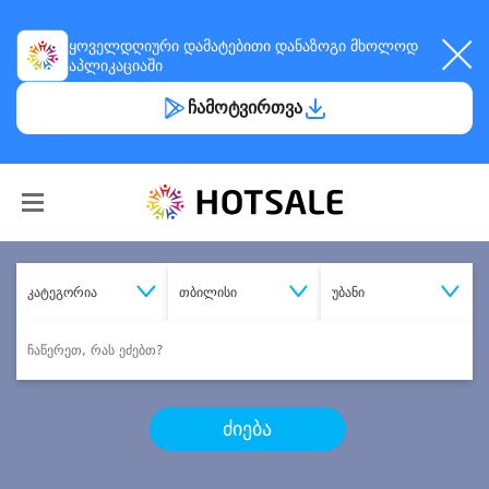
ყოველდღიური
დამატებითი დანაზოგი
მხოლოდ
აპლიკაციაში
ჩამოტვირთვა
კატეგორია
თბილისი
უბანი
ძიება
შეიძინე
სასურველი მომსახურება