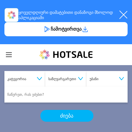
ყოველდღიური
დამატებითი დანაზოგი
მხოლოდ
აპლიკაციაში
ჩამოტვირთვა
კატეგორია
საზღვარგარეთი
უბანი
ძიება
შეიძინე
სასურველი მომსახურება