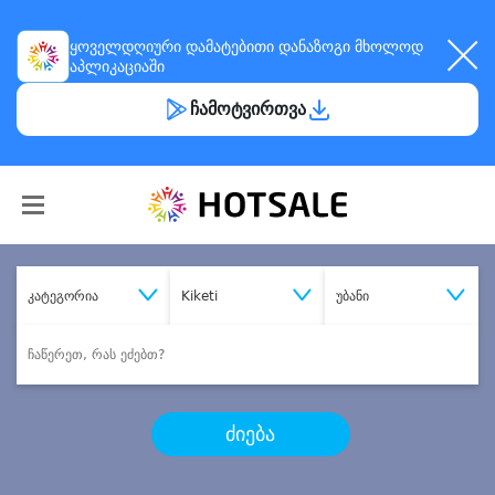
ყოველდღიური
დამატებითი დანაზოგი
მხოლოდ
აპლიკაციაში
ჩამოტვირთვა
კატეგორია
Kiketi
უბანი
ძიება
შეიძინე
სასურველი მომსახურება