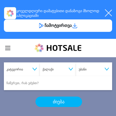
ყოველდღიური
დამატებითი დანაზოგი
მხოლოდ
აპლიკაციაში
ჩამოტვირთვა
კატეგორია
ქალაქი
უბანი
ძიება
შეიძინე
სასურველი მომსახურება