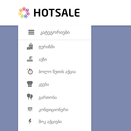
დანაზოგი
საყვარელ პროდ
კატეგორიები
ტურიზმი
აუზი
ბოლო წუთის აქცია
კვება
გართობა
კონდიციონერი
შოკ აქციები