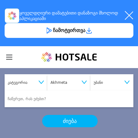
ყოველდღიური
დამატებითი დანაზოგი
მხოლოდ
აპლიკაციაში
ჩამოტვირთვა
კატეგორია
Akhmeta
უბანი
ძიება
შეიძინე
სასურველი მომსახურება