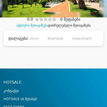
დიდი დანაზოგით
0.0
0 შეფასება
აქტიური შეთავაზება
დასრულებული შეთავაზება
დალაგება:
ახალი
მთავრდება
პოპულარული
დანა
HOTSALE
კონტაქტი
HOTSALE-ის შესახებ