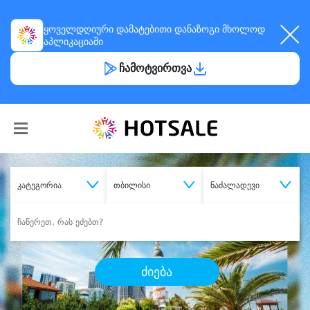
ყოველდღიური
დამატებითი დანაზოგი
მხოლოდ
აპლიკაციაში
ჩამოტვირთვა
კატეგორია
თბილისი
ნაძალადევი
ძიება
შეიძინე
სასურველი მომსახურება