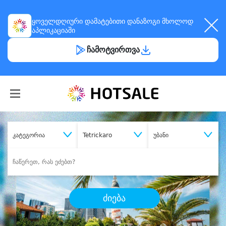
ყოველდღიური
დამატებითი დანაზოგი
მხოლოდ
აპლიკაციაში
ჩამოტვირთვა
კატეგორია
Tetrickaro
უბანი
ძიება
შეიძინე
სასურველი მომსახურება