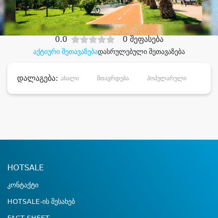
დიდი დანაზოგით
0.0
0 შეფასება
აქტიური შეთავაზება
დასრულებული შეთავაზება
დალაგება:
ახალი
მთავრდება
პოპულარული
დანა
HOTSALE
კონტაქტი
HOTSALE-ის შესახებ