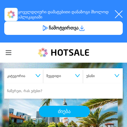
ყოველდღიური
დამატებითი დანაზოგი
მხოლოდ
აპლიკაციაში
ჩამოტვირთვა
კატეგორია
ზუგდიდი
უბანი
ძიება
შეიძინე
სასურველი მომსახურება