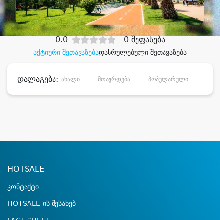
დიდი დანაზოგით
0.0
0 შეფასება
აქტიური შეთავაზება
დასრულებული შეთავაზება
დალაგება:
ახალი
მთავრდება
პოპულარული
დანა
HOTSALE
კონტაქტი
HOTSALE-ის შესახებ