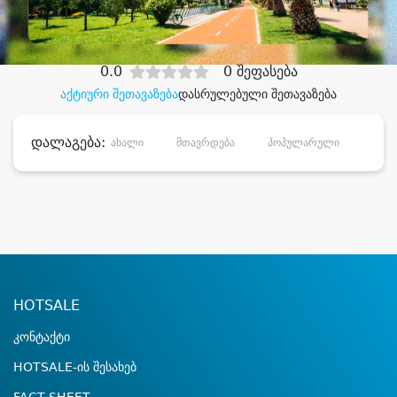
დიდი დანაზოგით
0.0
0 შეფასება
აქტიური შეთავაზება
დასრულებული შეთავაზება
დალაგება:
ახალი
მთავრდება
პოპულარული
დანა
HOTSALE
კონტაქტი
HOTSALE-ის შესახებ