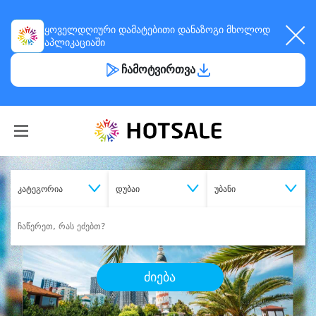
ყოველდღიური
დამატებითი დანაზოგი
მხოლოდ
აპლიკაციაში
ჩამოტვირთვა
კატეგორია
დუბაი
უბანი
ძიება
შეიძინე
სასურველი მომსახურება