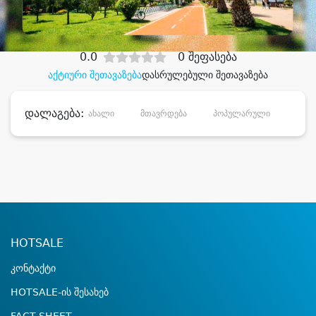
დიდი დანაზოგით
0.0
0 შეფასება
აქტიური შეთავაზება
დასრულებული შეთავაზება
დალაგება:
ახალი
მთავრდება
პოპულარული
დანა
HOTSALE
კონტაქტი
HOTSALE-ის შესახებ