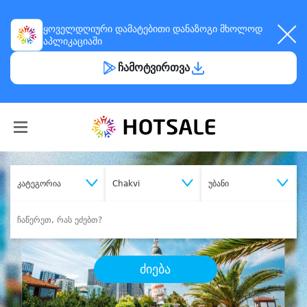
ყოველდღიური
დამატებითი დანაზოგი
მხოლოდ
აპლიკაციაში
ჩამოტვირთვა
კატეგორია
Chakvi
უბანი
ძიება
შეიძინე
სასურველი მომსახურება