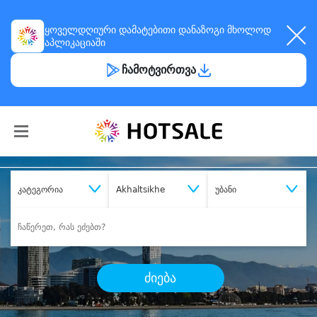
ყოველდღიური
დამატებითი დანაზოგი
მხოლოდ
აპლიკაციაში
ჩამოტვირთვა
კატეგორია
Akhaltsikhe
უბანი
ძიება
შეიძინე
სასურველი მომსახურება