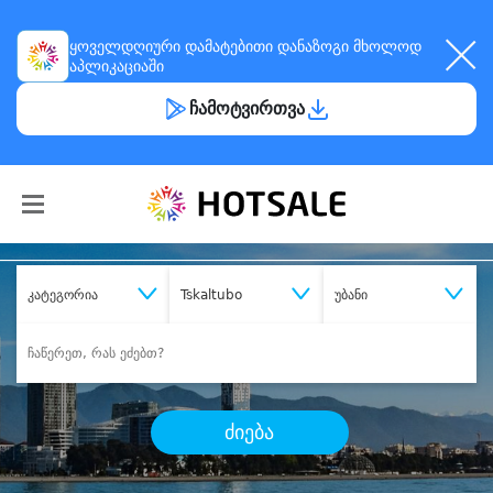
ყოველდღიური
დამატებითი დანაზოგი
მხოლოდ
აპლიკაციაში
ჩამოტვირთვა
კატეგორია
Tskaltubo
უბანი
ძიება
შეიძინე
სასურველი მომსახურება