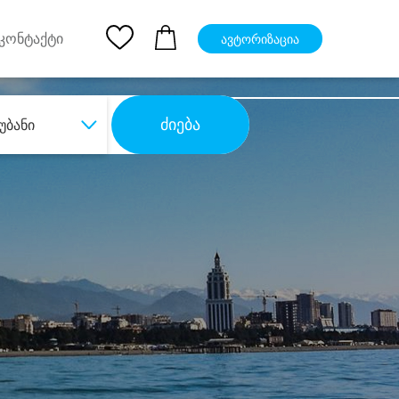
pp
Ios App
კონტაქტი
ავტორიზაცია
ძიება
უბანი
ბა
დიდი დანაზოგით