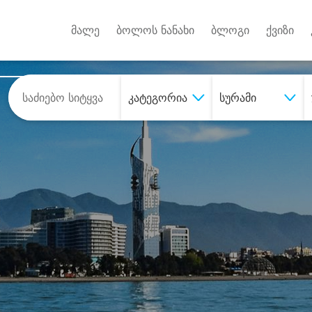
Android A
უქტებზე
მალე
ბოლოს ნანახი
ბლოგი
ქვიზი
კატეგორია
სურამი
შეიძინე
სასურველი მომსახურე