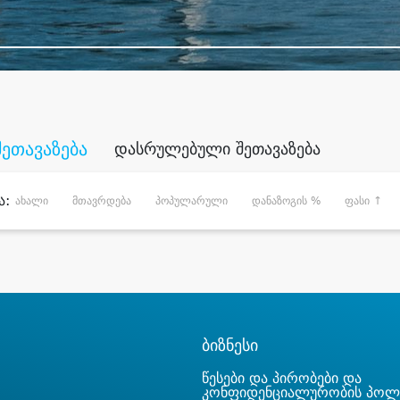
შეთავაზება
დასრულებული შეთავაზება
ა:
ახალი
მთავრდება
პოპულარული
დანაზოგის %
ფასი ↑
ბიზნესი
წესები და პირობები და
კონფიდენციალურობის პოლ