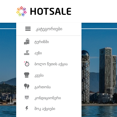
დანაზოგი
საყვარელ პროდ
კატეგორიები
ტურიზმი
აუზი
ბოლო წუთის აქცია
კვება
გართობა
კონდიციონერი
შოკ აქციები