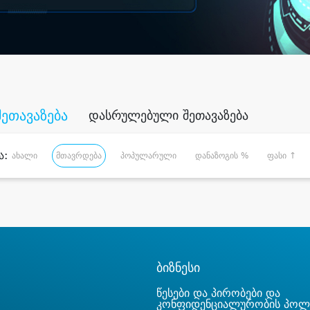
შეთავაზება
დასრულებული შეთავაზება
ა:
ახალი
მთავრდება
პოპულარული
დანაზოგის %
ფასი ↑
ბიზნესი
წესები და პირობები და
კონფიდენციალურობის პოლ