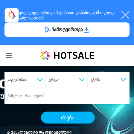
ყოველდღიური
დამატებითი დანაზოგი
მხოლოდ
აპლიკაციაში
ჩამოტვირთვა
კატეგორია
ურეკი
უბანი
ძიება
შეიძინე
სასურველი მომსახურება