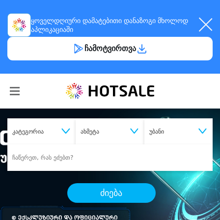
ყოველდღიური
დამატებითი დანაზოგი
მხოლოდ
აპლიკაციაში
ჩამოტვირთვა
კატეგორია
ახმეტა
უბანი
ძიება
შეიძინე
სასურველი მომსახურება