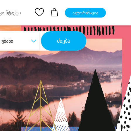
pp
Ios App
კონტაქტი
ავტორიზაცია
ძიება
უბანი
ბა
დიდი დანაზოგით