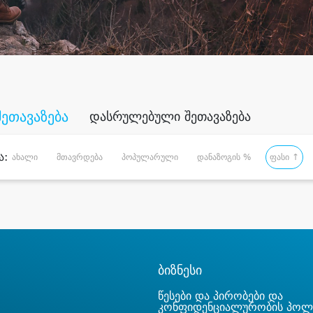
შეთავაზება
დასრულებული შეთავაზება
ა:
ახალი
მთავრდება
პოპულარული
დანაზოგის %
ფასი ↑
ბიზნესი
წესები და პირობები და
კონფიდენციალურობის პოლ