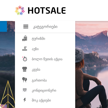
დანაზოგი
საყვარელ პროდ
კატეგორიები
ტურიზმი
აუზი
ბოლო წუთის აქცია
კვება
გართობა
კონდიციონერი
შოკ აქციები