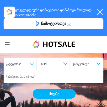
ყოველდღიური
დამატებითი დანაზოგი
მხოლოდ
აპლიკაციაში
ჩამოტვირთვა
კატეგორია
Tbilisi
ვარკეთილი
ძიება
შეიძინე
სასურველი მომსახურება