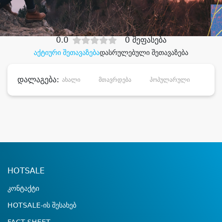
დიდი დანაზოგით
0.0
0 შეფასება
აქტიური შეთავაზება
დასრულებული შეთავაზება
დალაგება:
ახალი
მთავრდება
პოპულარული
დანა
HOTSALE
კონტაქტი
HOTSALE-ის შესახებ