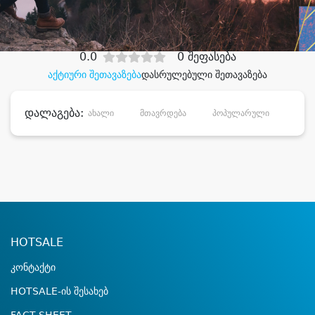
დიდი დანაზოგით
0.0
0 შეფასება
აქტიური შეთავაზება
დასრულებული შეთავაზება
დალაგება:
ახალი
მთავრდება
პოპულარული
დანა
HOTSALE
კონტაქტი
HOTSALE-ის შესახებ