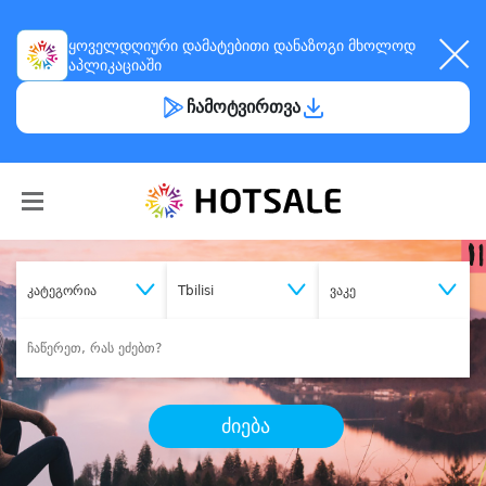
ყოველდღიური
დამატებითი დანაზოგი
მხოლოდ
აპლიკაციაში
ჩამოტვირთვა
კატეგორია
Tbilisi
ვაკე
ძიება
შეიძინე
სასურველი მომსახურება