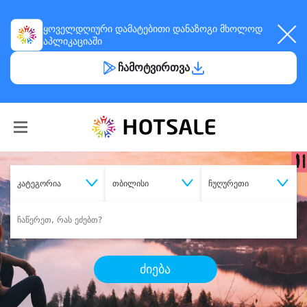
ყოველდღიური
დამატებითი დანაზოგი
მხოლოდ
აპლიკაციაში
ჩამოტვირთვა
კატეგორია
თბილისი
ჩუღურეთი
ძიება
შეიძინე
სასურველი მომსახურება