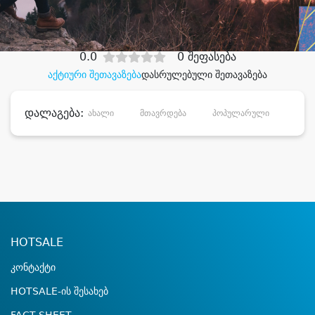
დიდი დანაზოგით
0.0
0 შეფასება
აქტიური შეთავაზება
დასრულებული შეთავაზება
დალაგება:
ახალი
მთავრდება
პოპულარული
დანა
HOTSALE
კონტაქტი
HOTSALE-ის შესახებ