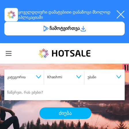
ყოველდღიური
დამატებითი დანაზოგი
მხოლოდ
აპლიკაციაში
ჩამოტვირთვა
კატეგორია
Khashmi
უბანი
ძიება
შეიძინე
სასურველი მომსახურება