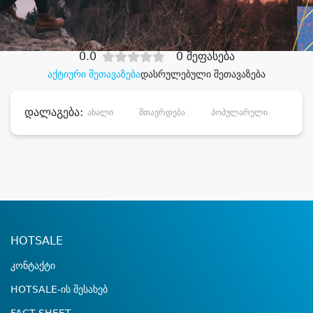
დიდი დანაზოგით
0.0
0 შეფასება
აქტიური შეთავაზება
დასრულებული შეთავაზება
დალაგება:
ახალი
მთავრდება
პოპულარული
დანა
HOTSALE
კონტაქტი
HOTSALE-ის შესახებ