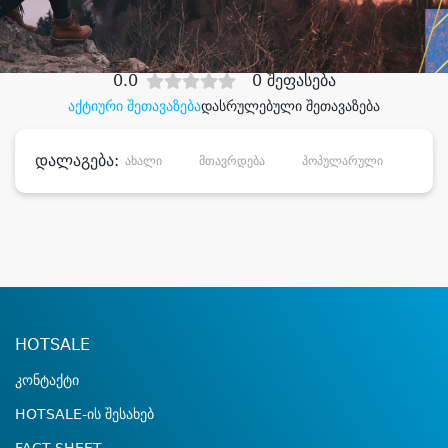
დიდი დანაზოგით
0.0
0 შეფასება
აქტიური შეთავაზება
დასრულებული შეთავაზება
დალაგება:
ახალი
მთავრდება
პოპულარული
დანა
HOTSALE
კონტაქტი
HOTSALE-ის შესახებ