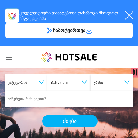
ყოველდღიური
დამატებითი დანაზოგი
მხოლოდ
აპლიკაციაში
ჩამოტვირთვა
კატეგორია
Bakuriani
უბანი
ძიება
შეიძინე
სასურველი მომსახურება