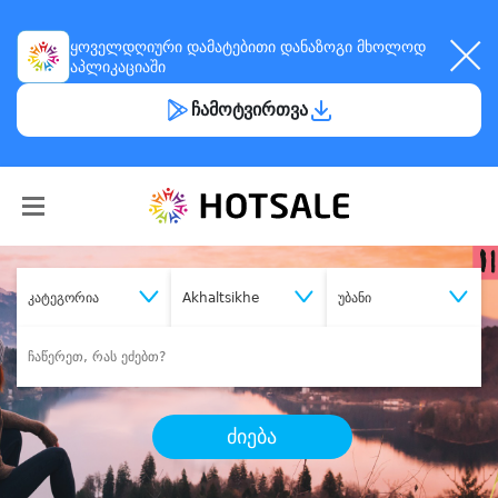
ყოველდღიური
დამატებითი დანაზოგი
მხოლოდ
აპლიკაციაში
ჩამოტვირთვა
კატეგორია
Akhaltsikhe
უბანი
ძიება
შეიძინე
სასურველი მომსახურება