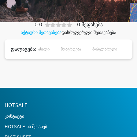
დიდი დანაზოგით
0.0
0 შეფასება
აქტიური შეთავაზება
დასრულებული შეთავაზება
დალაგება:
ახალი
მთავრდება
პოპულარული
დანა
HOTSALE
კონტაქტი
HOTSALE-ის შესახებ