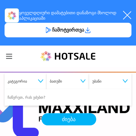
ყოველდღიური
დამატებითი დანაზოგი
მხოლოდ
აპლიკაციაში
ჩამოტვირთვა
კატეგორია
ბათუმი
უბანი
ძიება
შეიძინე
სასურველი მომსახურება