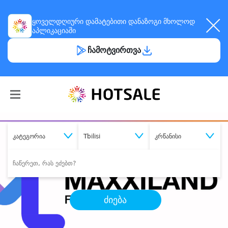
ყოველდღიური
დამატებითი დანაზოგი
მხოლოდ
აპლიკაციაში
ჩამოტვირთვა
კატეგორია
Tbilisi
კრწანისი
ძიება
შეიძინე
სასურველი მომსახურება