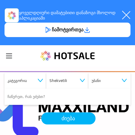
ყოველდღიური
დამატებითი დანაზოგი
მხოლოდ
აპლიკაციაში
ჩამოტვირთვა
კატეგორია
Shekvetili
უბანი
ძიება
შეიძინე
სასურველი მომსახურება