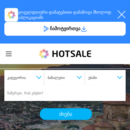
ყოველდღიური
დამატებითი დანაზოგი
მხოლოდ
აპლიკაციაში
ჩამოტვირთვა
კატეგორია
ბაზალეთი
უბანი
ძიება
შეიძინე
სასურველი მომსახურება