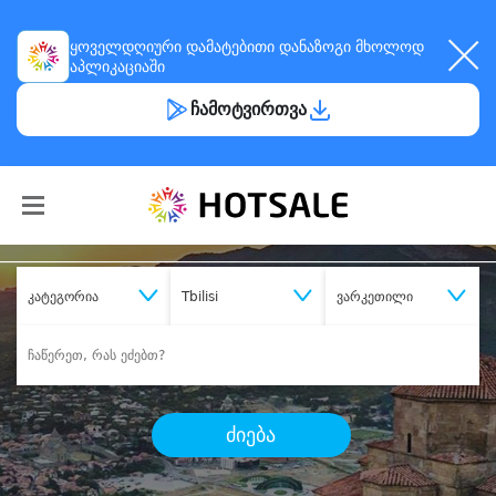
ყოველდღიური
დამატებითი დანაზოგი
მხოლოდ
აპლიკაციაში
ჩამოტვირთვა
კატეგორია
Tbilisi
ვარკეთილი
ძიება
შეიძინე
სასურველი მომსახურება