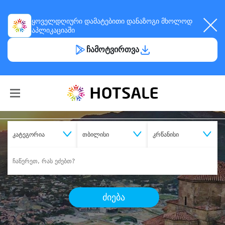
ყოველდღიური
დამატებითი დანაზოგი
მხოლოდ
აპლიკაციაში
ჩამოტვირთვა
კატეგორია
თბილისი
კრწანისი
ძიება
შეიძინე
სასურველი მომსახურება