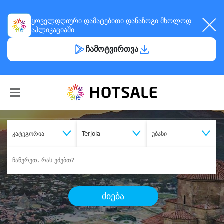
ყოველდღიური
დამატებითი დანაზოგი
მხოლოდ
აპლიკაციაში
ჩამოტვირთვა
კატეგორია
Terjola
უბანი
ძიება
შეიძინე
სასურველი მომსახურება