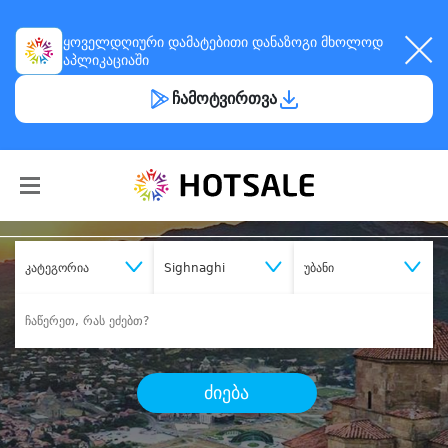
ყოველდღიური
დამატებითი დანაზოგი
მხოლოდ
აპლიკაციაში
ჩამოტვირთვა
კატეგორია
Sighnaghi
უბანი
ძიება
შეიძინე
სასურველი მომსახურება