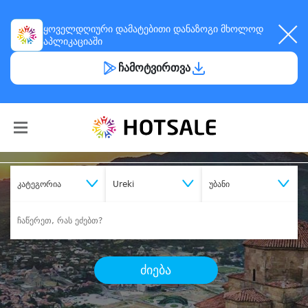
ყოველდღიური
დამატებითი დანაზოგი
მხოლოდ
აპლიკაციაში
ჩამოტვირთვა
კატეგორია
Ureki
უბანი
ძიება
შეიძინე
სასურველი მომსახურება