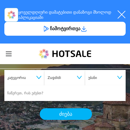
ყოველდღიური
დამატებითი დანაზოგი
მხოლოდ
აპლიკაციაში
ჩამოტვირთვა
კატეგორია
Zugdidi
უბანი
ძიება
შეიძინე
სასურველი მომსახურება