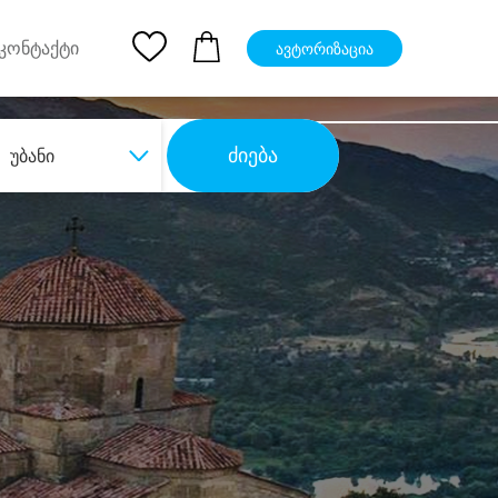
pp
Ios App
კონტაქტი
ავტორიზაცია
ძიება
უბანი
ბა
დიდი დანაზოგით