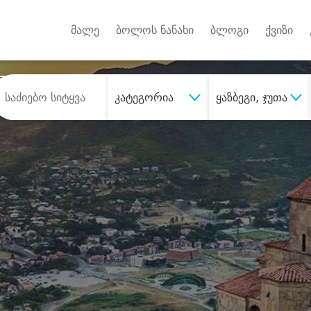
Android A
უქტებზე
მალე
ბოლოს ნანახი
ბლოგი
ქვიზი
კატეგორია
ყაზბეგი, ჯუთა
შეიძინე
სასურველი მომსახურე