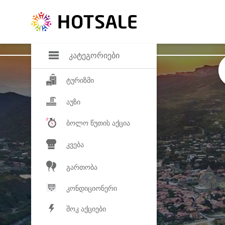
დანაზოგი
საყვარელ პროდ
კატეგორიები
ტურიზმი
აუზი
ბოლო წუთის აქცია
კვება
გართობა
კონდიციონერი
შოკ აქციები