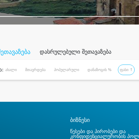
შეთავაზება
დასრულებული შეთავაზება
ა:
ახალი
მთავრდება
პოპულარული
დანაზოგის %
ფასი ↑
ბიზნესი
წესები და პირობები და
კონფიდენციალურობის პოლ