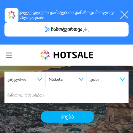
ყოველდღიური
დამატებითი დანაზოგი
მხოლოდ
აპლიკაციაში
ჩამოტვირთვა
კატეგორია
Mtsketa
უბანი
ძიება
შეიძინე
სასურველი მომსახურება