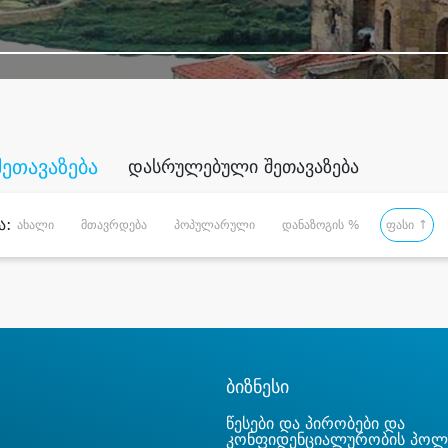
შეთავაზება
დასრულებული შეთავაზება
ა:
ახალი
მთავრდება
პოპულარული
დანაზოგის %
ფასი ↑
ბიზნესი
წესები და პირობები და
კონფიდენციალურობის პოლ