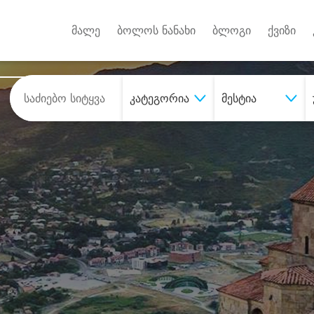
Android A
უქტებზე
მალე
ბოლოს ნანახი
ბლოგი
ქვიზი
კატეგორია
მესტია
შეიძინე
სასურველი მომსახურე