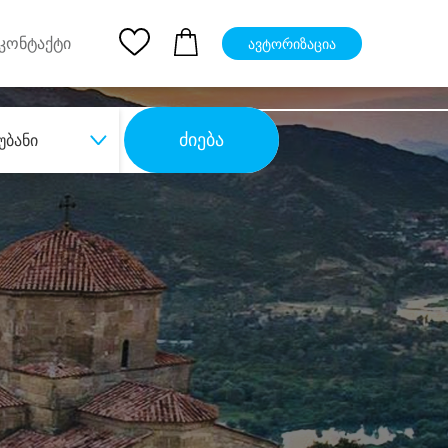
pp
Ios App
კონტაქტი
ავტორიზაცია
ძიება
უბანი
ბა
დიდი დანაზოგით