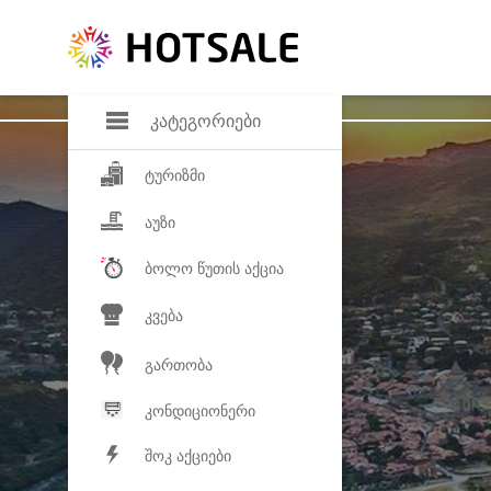
დანაზოგი
საყვარელ პროდ
კატეგორიები
ტურიზმი
აუზი
ბოლო წუთის აქცია
კვება
გართობა
კონდიციონერი
შოკ აქციები