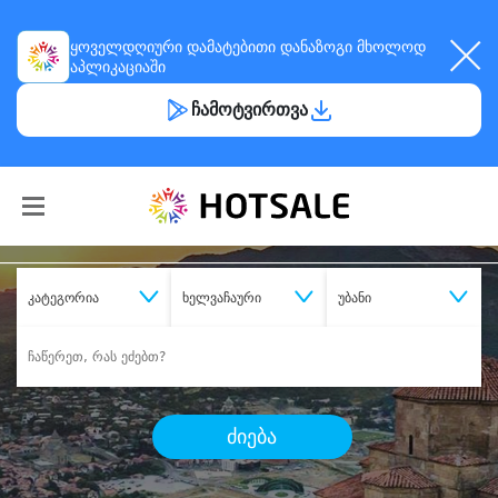
ყოველდღიური
დამატებითი დანაზოგი
მხოლოდ
აპლიკაციაში
ჩამოტვირთვა
კატეგორია
ხელვაჩაური
უბანი
ძიება
შეიძინე
სასურველი მომსახურება